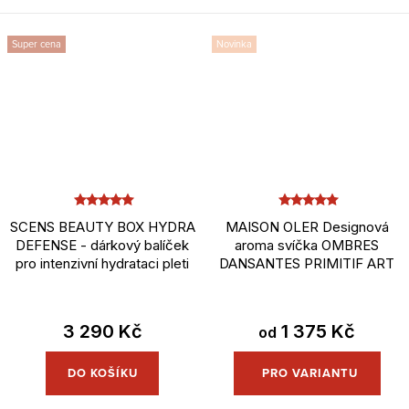
Super cena
Novinka
SCENS BEAUTY BOX HYDRA
MAISON OLER Designová
DEFENSE - dárkový balíček
aroma svíčka OMBRES
pro intenzivní hydrataci pleti
DANSANTES PRIMITIF ART
3 290 Kč
1 375 Kč
od
DO KOŠÍKU