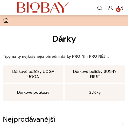
Přejít
N
na
obsah
Domů
K
Dárky
Tipy na ty nejkrásnější přírodní dárky PRO NI i PRO NĚJ...
Dárkové balíčky UOGA
Dárkové balíčky SUNNY
UOGA
FRUIT
Dárkové poukazy
Svíčky
Nejprodávanější