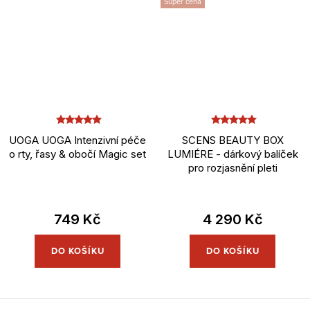
Super cena
UOGA UOGA Intenzivní péče
SCENS BEAUTY BOX
o rty, řasy & obočí Magic set
LUMIÉRE - dárkový balíček
pro rozjasnění pleti
749 Kč
4 290 Kč
DO KOŠÍKU
DO KOŠÍKU