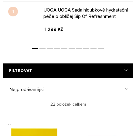
UOGA UOGA Sada hloubkově hydratační
péče o obličej Sip Of Refreshment
1 299 Kč
FILTROVAT
V
Ř
Nejprodávanější
ý
a
Nejlevnější
p
z
22
položek celkem
i
e
Nejdražší
s
n
Abecedně