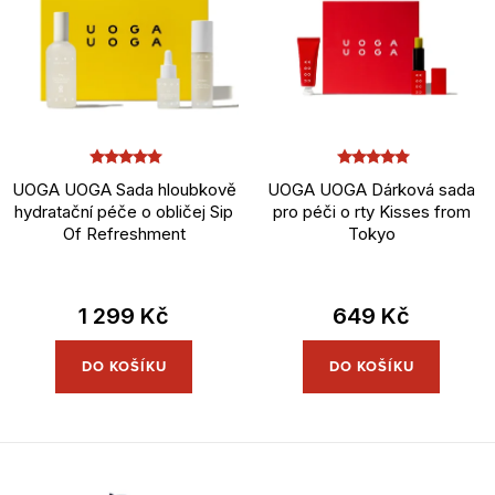
p
í
r
p
o
r
d
o
u
d
k
u
UOGA UOGA Sada hloubkově
UOGA UOGA Dárková sada
t
k
hydratační péče o obličej Sip
pro péči o rty Kisses from
Of Refreshment
Tokyo
ů
t
ů
1 299 Kč
649 Kč
DO KOŠÍKU
DO KOŠÍKU