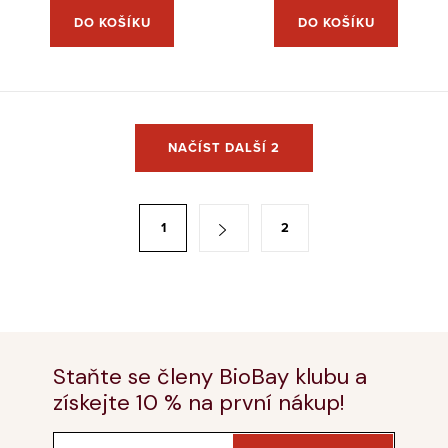
DO KOŠÍKU
DO KOŠÍKU
O
NAČÍST DALŠÍ 2
v
l
á
S
1
2
d
t
a
r
c
á
í
n
p
k
r
Staňte se členy BioBay klubu a
o
v
získejte 10 % na první nákup!
v
k
á
y