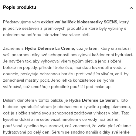
Popis produktu
Představujeme vám
exkluzivní balíček biokosmetiky SCENS
, který
je pečlivě sestaven z prémiových produktů a které byly vybrány s
ohledem na potřebu intenzivní hydratace pleti.
Začněme s
Hydra Défense La Créme,
což je krém, který si zaslouží
vaši pozornost díky své schopnosti poskytovat každodenní hydrataci.
Je navržen tak, aby vyhovoval všem typům pleti, a jeho složení
bohaté na peptidy, přírodní trehalózu, mořskou levanduli a vodu z
opuncie, poskytuje ochrannou bariéru proti vnějším vlivům, aniž by
zanechával mastný pocit. Jeho lehká konzistence se rychle
vstřebává, což umožňuje pohodlné použití i pod make-up.
Dalším klenotem v tomto balíčku je
Hydra Défense Le Sérum
. Toto
hluboce hydratující sérum je obohaceno o kyselinu polyglutamovou,
což je složka známá svou schopností zadržovat vlhkost v pleti. Tato
kyselina dokáže na sebe vázat mnohem více vody než běžně
používaná kyselina hyaluronová, což znamená, že vaše pleť zůstane
hydratovaná po celý den. Sérum se snadno nanáší a díky své lehké