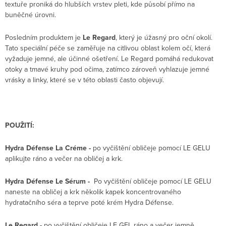
textuře proniká do hlubších vrstev pleti, kde působí přímo na
buněčné úrovni.
Posledním produktem je
Le Regard
, který je úžasný pro oční okolí.
Tato speciální péče se zaměřuje na citlivou oblast kolem očí, která
vyžaduje jemné, ale účinné ošetření. Le Regard pomáhá redukovat
otoky a tmavé kruhy pod očima, zatímco zároveň vyhlazuje jemné
vrásky a linky, které se v této oblasti často objevují.
POUŽITÍ:
Hydra Défense La Créme -
po vyčištění obličeje pomocí LE GELU
aplikujte ráno a večer na obličej a krk.
Hydra Défense Le Sérum
-
Po vyčištění obličeje pomocí LE GELU
naneste na obličej a krk několik kapek koncentrovaného
hydratačního séra a teprve poté krém Hydra Défense.
Le Regard -
po vyčištění obličeje LE GEL ráno a večer jemně