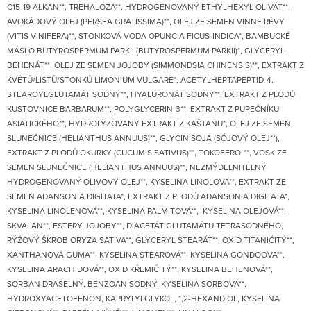
C15-19 ALKAN**, TREHALÓZA**, HYDROGENOVANÝ ETHYLHEXYL OLIVÁT**,
AVOKÁDOVÝ OLEJ (PERSEA GRATISSIMA)**, OLEJ ZE SEMEN VINNÉ RÉVY
(VITIS VINIFERA)**, STONKOVÁ VODA OPUNCIA FICUS-INDICA*, BAMBUCKÉ
MÁSLO BUTYROSPERMUM PARKII (BUTYROSPERMUM PARKII)*, GLYCERYL
BEHENÁT**, OLEJ ZE SEMEN JOJOBY (SIMMONDSIA CHINENSIS)**, EXTRAKT Z
KVĚTŮ/LISTŮ/STONKŮ LIMONIUM VULGARE*, ACETYLHEPTAPEPTID-4,
STEAROYLGLUTAMÁT SODNÝ**, HYALURONÁT SODNÝ**, EXTRAKT Z PLODŮ
KUSTOVNICE BARBARUM**, POLYGLYCERIN-3**, EXTRAKT Z PUPEČNÍKU
ASIATICKÉHO**, HYDROLYZOVANÝ EXTRAKT Z KAŠTANU*, OLEJ ZE SEMEN
SLUNEČNICE (HELIANTHUS ANNUUS)**, GLYCIN SOJA (SÓJOVÝ OLEJ**),
EXTRAKT Z PLODŮ OKURKY (CUCUMIS SATIVUS)**, TOKOFEROL**, VOSK ZE
SEMEN SLUNEČNICE (HELIANTHUS ANNUUS)**, NEZMÝDELNITELNÝ
HYDROGENOVANÝ OLIVOVÝ OLEJ**, KYSELINA LINOLOVÁ**, EXTRAKT ZE
SEMEN ADANSONIA DIGITATA*, EXTRAKT Z PLODŮ ADANSONIA DIGITATA*,
KYSELINA LINOLENOVÁ**, KYSELINA PALMITOVÁ**, KYSELINA OLEJOVÁ**,
SKVALAN**, ESTERY JOJOBY**, DIACETÁT GLUTAMÁTU TETRASODNÉHO,
RÝŽOVÝ ŠKROB ORYZA SATIVA**, GLYCERYL STEARÁT**, OXID TITANIČITÝ**,
XANTHANOVÁ GUMA**, KYSELINA STEAROVÁ**, KYSELINA GONDOOVÁ**,
KYSELINA ARACHIDOVÁ**, OXID KŘEMIČITÝ**, KYSELINA BEHENOVÁ**,
SORBAN DRASELNÝ, BENZOAN SODNÝ, KYSELINA SORBOVÁ**,
HYDROXYACETOFENON, KAPRYLYLGLYKOL, 1,2-HEXANDIOL, KYSELINA