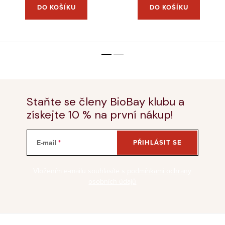
DO KOŠÍKU
DO KOŠÍKU
Staňte se členy BioBay klubu a
získejte 10 % na první nákup!
E-mail
PŘIHLÁSIT SE
Vložením e-mailu souhlasíte s
podmínkami ochrany
osobních údajů
Z