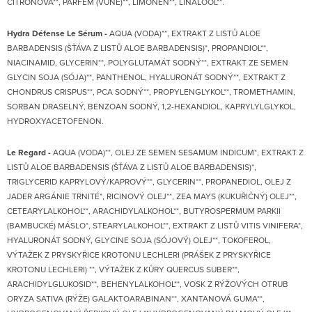
CITRONOVÁ**, PARFÉM (VŮNĚ)**, LIMONEN**, LINALOOL**.
Hydra Défense Le Sérum
-
AQUA (VODA)**, EXTRAKT Z LISTŮ ALOE
BARBADENSIS (ŠŤÁVA Z LISTŮ ALOE BARBADENSIS)*, PROPANDIOL**,
NIACINAMID, GLYCERIN**, POLYGLUTAMÁT SODNÝ**, EXTRAKT ZE SEMEN
GLYCIN SOJA (SÓJA)**, PANTHENOL, HYALURONÁT SODNÝ**, EXTRAKT Z
CHONDRUS CRISPUS**, PCA SODNÝ**, PROPYLENGLYKOL**, TROMETHAMIN,
SORBAN DRASELNÝ, BENZOAN SODNÝ, 1,2-HEXANDIOL, KAPRYLYLGLYKOL,
HYDROXYACETOFENON.
Le Regard -
AQUA (VODA)**, OLEJ ZE SEMEN SESAMUM INDICUM*, EXTRAKT Z
LISTŮ ALOE BARBADENSIS (ŠŤÁVA Z LISTŮ ALOE BARBADENSIS)*,
TRIGLYCERID KAPRYLOVÝ/KAPROVÝ**, GLYCERIN**, PROPANEDIOL, OLEJ Z
JADER ARGÁNIE TRNITÉ*, RICINOVÝ OLEJ**, ZEA MAYS (KUKUŘIČNÝ) OLEJ**,
CETEARYLALKOHOL**, ARACHIDYLALKOHOL**, BUTYROSPERMUM PARKII
(BAMBUCKÉ) MÁSLO*, STEARYLALKOHOL**, EXTRAKT Z LISTŮ VITIS VINIFERA*,
HYALURONÁT SODNÝ, GLYCINE SOJA (SÓJOVÝ) OLEJ**, TOKOFEROL,
VÝTAŽEK Z PRYSKYŘICE KROTONU LECHLERI (PRÁŠEK Z PRYSKYŘICE
KROTONU LECHLERI) **, VÝTAŽEK Z KŮRY QUERCUS SUBER**,
ARACHIDYLGLUKOSID**, BEHENYLALKOHOL**, VOSK Z RÝŽOVÝCH OTRUB
ORYZA SATIVA (RÝŽE) GALAKTOARABINAN**, XANTANOVÁ GUMA**,