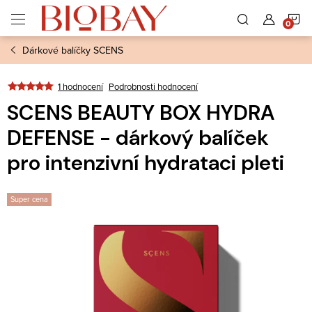
Přejít
N
na
obsah
Dárkové balíčky SCENS
K
1 hodnocení
Podrobnosti hodnocení
SCENS BEAUTY BOX HYDRA
DEFENSE - dárkový balíček
pro intenzivní hydrataci pleti
Super cena