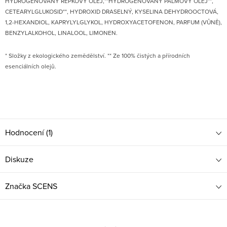
HYDROGENOVANÝ ŘEPKOVÝ OLEJ,**HYDROGENOVANÝ PALMOVÝ OLEJ**,
CETEARYLGLUKOSID**, HYDROXID DRASELNÝ, KYSELINA DEHYDROOCTOVÁ,
1,2-HEXANDIOL, KAPRYLYLGLYKOL, HYDROXYACETOFENON, PARFUM (VŮNĚ),
BENZYLALKOHOL, LINALOOL, LIMONEN.
* Složky z ekologického zemědělství. ** Ze 100% čistých a přírodních
esenciálních olejů.
Hodnocení (1)
Diskuze
Značka
SCENS