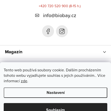
á
+420 720 520 900 (8-15 h.)
p
info
@
biobay.cz
a
t
í
Magazín
Instagram
Tento web používá soubory cookie. Dalším procházením
tohoto webu vyjadřujete souhlas s jejich používáním.. Více
informací
zde
.
Nastavení
Copyright 2026
biobay.cz
. Všechna práva vyhrazena.
Upravit
nastavení cookies
Souhlasím