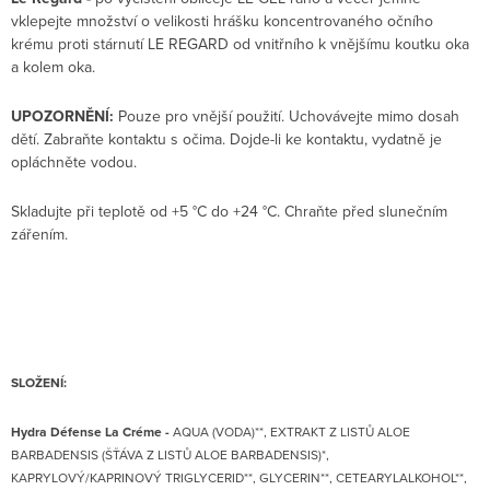
vklepejte množství o velikosti hrášku koncentrovaného očního
krému proti stárnutí LE REGARD od vnitřního k vnějšímu koutku oka
a kolem oka.
UPOZORNĚNÍ:
Pouze pro vnější použití. Uchovávejte mimo dosah
dětí. Zabraňte kontaktu s očima. Dojde-li ke kontaktu, vydatně je
opláchněte vodou.
Skladujte při teplotě od +5 °C do +24 °C. Chraňte před slunečním
zářením.
SLOŽENÍ:
Hydra Défense La Créme -
AQUA (VODA)**, EXTRAKT Z LISTŮ ALOE
BARBADENSIS (ŠŤÁVA Z LISTŮ ALOE BARBADENSIS)*,
KAPRYLOVÝ/KAPRINOVÝ TRIGLYCERID**, GLYCERIN**, CETEARYLALKOHOL**,