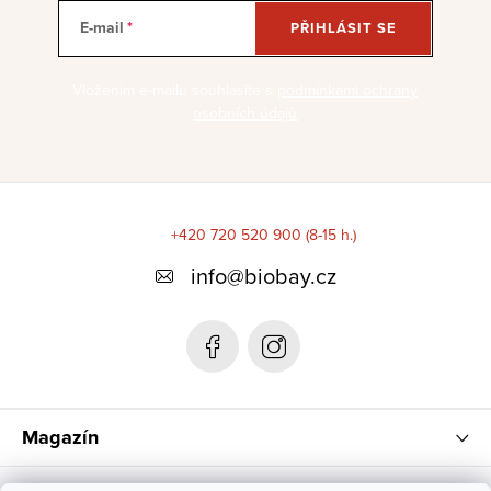
y
n
E-mail
PŘIHLÁSIT SE
v
í
ý
Vložením e-mailu souhlasíte s
podmínkami ochrany
p
osobních údajů
i
s
u
Z
á
+420 720 520 900 (8-15 h.)
p
info
@
biobay.cz
a
t
í
Magazín