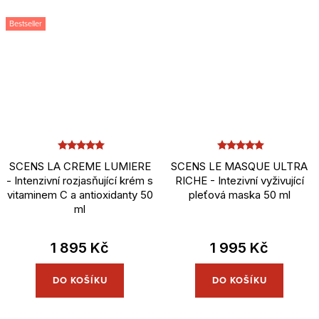
Bestseller
SCENS LA CREME LUMIERE
SCENS LE MASQUE ULTRA
- Intenzivní rozjasňující krém s
RICHE - Intezivní vyživující
vitaminem C a antioxidanty 50
pleťová maska 50 ml
ml
1 895 Kč
1 995 Kč
DO KOŠÍKU
DO KOŠÍKU