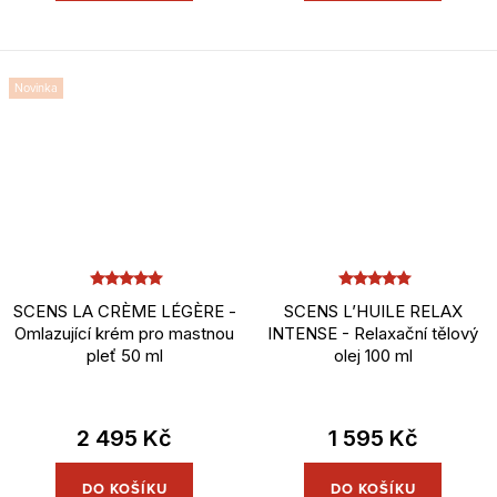
Novinka
SCENS LA CRÈME LÉGÈRE -
SCENS L’HUILE RELAX
Omlazující krém pro mastnou
INTENSE - Relaxační tělový
pleť 50 ml
olej 100 ml
2 495 Kč
1 595 Kč
DO KOŠÍKU
DO KOŠÍKU