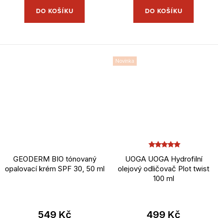
DO KOŠÍKU
DO KOŠÍKU
Novinka
GEODERM BIO tónovaný
UOGA UOGA Hydrofilní
opalovací krém SPF 30, 50 ml
olejový odličovač Plot twist
100 ml
549 Kč
499 Kč