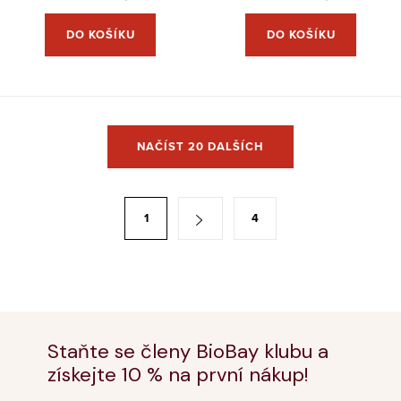
DO KOŠÍKU
DO KOŠÍKU
O
NAČÍST 20 DALŠÍCH
v
l
á
S
1
4
d
t
a
r
c
á
í
n
p
k
r
Staňte se členy BioBay klubu a
o
v
získejte 10 % na první nákup!
v
k
á