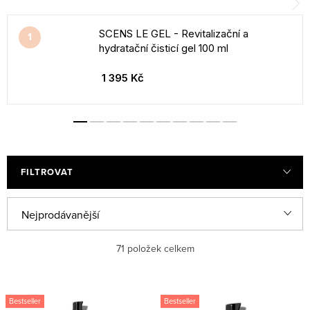
SCENS LE GEL - Revitalizační a
hydratační čisticí gel 100 ml
1 395 Kč
FILTROVAT
V
Ř
Nejprodávanější
ý
a
Nejlevnější
p
z
71
položek celkem
i
e
Nejdražší
s
n
Bestseller
Bestseller