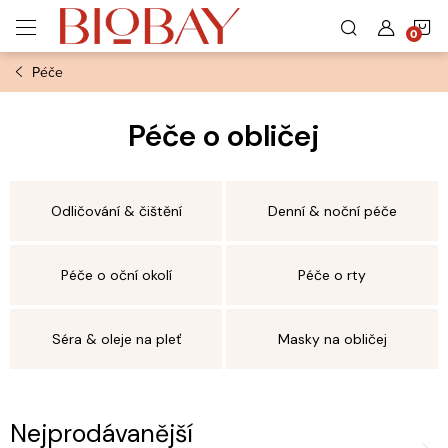
Přejít
N
na
obsah
Péče
K
Péče o obličej
Odličování & čištění
Denní & noční péče
Péče o oční okolí
Péče o rty
Séra & oleje na pleť
Masky na obličej
Nejprodávanější