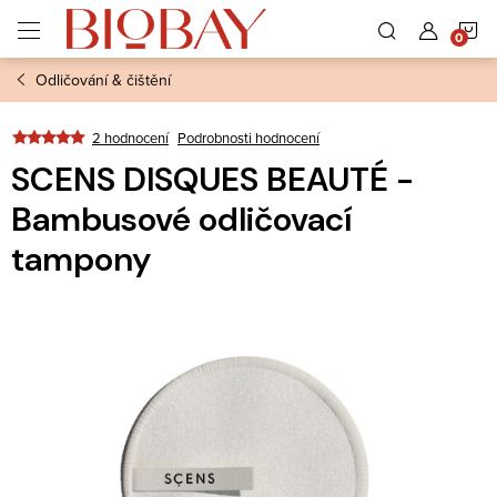
Přejít
N
na
obsah
Odličování & čištění
K
2 hodnocení
Podrobnosti hodnocení
SCENS DISQUES BEAUTÉ -
Bambusové odličovací
tampony