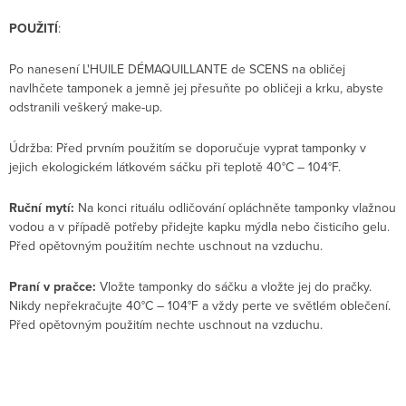
POUŽITÍ
:
Po nanesení L'HUILE DÉMAQUILLANTE de SCENS na obličej
navlhčete tamponek a jemně jej přesuňte po obličeji a krku, abyste
odstranili veškerý make-up.
Údržba: Před prvním použitím se doporučuje vyprat tamponky v
jejich ekologickém látkovém sáčku při teplotě 40°C – 104°F.
Ruční mytí:
Na konci rituálu odličování opláchněte tamponky vlažnou
vodou a v případě potřeby přidejte kapku mýdla nebo čisticího gelu.
Před opětovným použitím nechte uschnout na vzduchu.
Praní v pračce:
Vložte tamponky do sáčku a vložte jej do pračky.
Nikdy nepřekračujte 40°C – 104°F a vždy perte ve světlém oblečení.
Před opětovným použitím nechte uschnout na vzduchu.