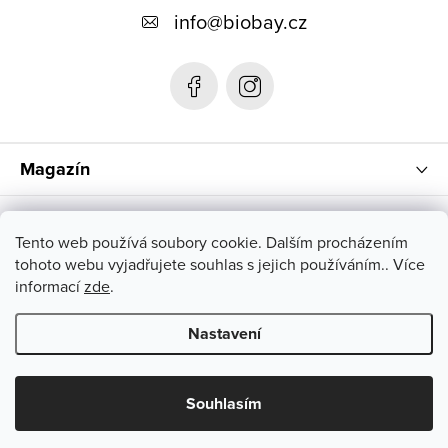
p
info
@
biobay.cz
a
t
í
Magazín
Instagram
Tento web používá soubory cookie. Dalším procházením
tohoto webu vyjadřujete souhlas s jejich používáním.. Více
informací
zde
.
Nastavení
Copyright 2026
biobay.cz
. Všechna práva vyhrazena.
Upravit
nastavení cookies
Souhlasím
Vytvořil Shoptet