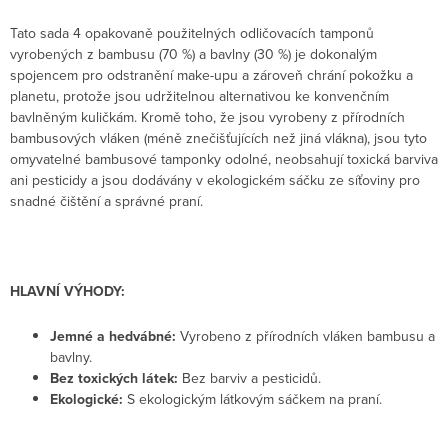
Tato sada 4 opakovaně použitelných odličovacích tamponů
vyrobených z bambusu (70 %) a bavlny (30 %) je dokonalým
spojencem pro odstranění make-upu a zároveň chrání pokožku a
planetu, protože jsou udržitelnou alternativou ke konvenčním
bavlněným kuličkám. Kromě toho, že jsou vyrobeny z přírodních
bambusových vláken (méně znečišťujících než jiná vlákna), jsou tyto
omyvatelné bambusové tamponky odolné, neobsahují toxická barviva
ani pesticidy a jsou dodávány v ekologickém sáčku ze síťoviny pro
snadné čištění a správné praní.
HLAVNÍ VÝHODY:
Jemné a hedvábné:
Vyrobeno z přírodních vláken bambusu a
bavlny.
Bez toxických látek:
Bez barviv a pesticidů.
Ekologické:
S ekologickým látkovým sáčkem na praní.