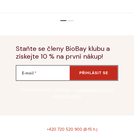
Staňte se členy BioBay klubu a
získejte 10 % na první nákup!
E-mail
PŘIHLÁSIT SE
Vložením e-mailu souhlasíte s
podmínkami ochrany
osobních údajů
Z
á
+420 720 520 900 (8-15 h.)