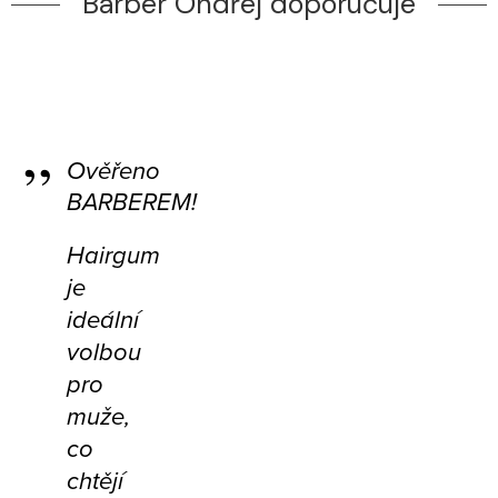
Barber Ondřej doporučuje
Ověřeno
BARBEREM!
Hairgum
je
ideální
volbou
pro
muže,
co
chtějí