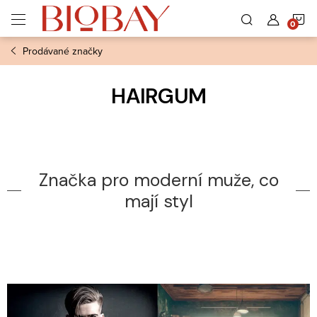
Přejít
N
na
obsah
Prodávané značky
K
HAIRGUM
Značka pro moderní muže, co
mají styl