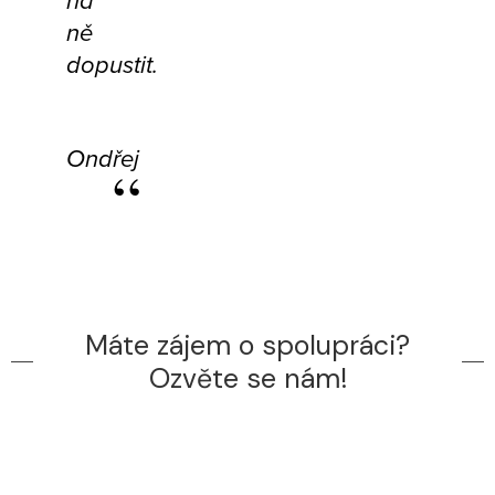
na
ně
dopustit.
Ondřej
Máte zájem o spolupráci?
Ozvěte se nám!