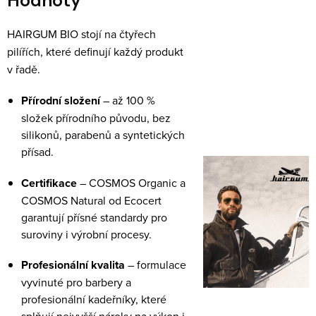
Hodnoty
HAIRGUM BIO stojí na čtyřech
pilířích, které definují každý produkt
v řadě.
Přírodní složení
– až 100 %
složek přírodního původu, bez
silikonů, parabenů a syntetických
přísad.
Certifikace
– COSMOS Organic a
COSMOS Natural od Ecocert
garantují přísné standardy pro
suroviny i výrobní procesy.
Profesionální kvalita
– formulace
vyvinuté pro barbery a
profesionální kadeřníky, které
splňují nejvyšší nároky na výkon i