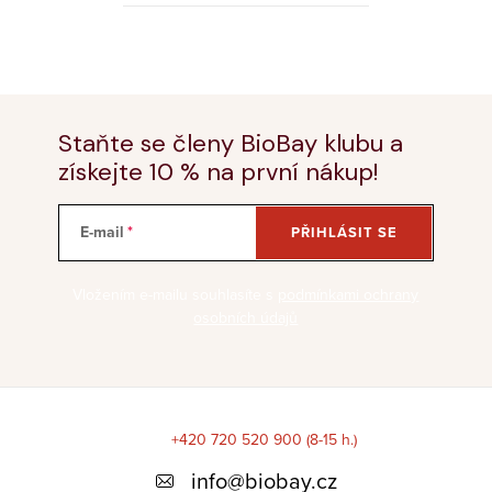
O
v
l
á
Staňte se členy BioBay klubu a
d
získejte 10 % na první nákup!
a
c
E-mail
PŘIHLÁSIT SE
í
p
Vložením e-mailu souhlasíte s
podmínkami ochrany
r
osobních údajů
v
k
y
Z
v
á
+420 720 520 900 (8-15 h.)
ý
p
info
@
biobay.cz
p