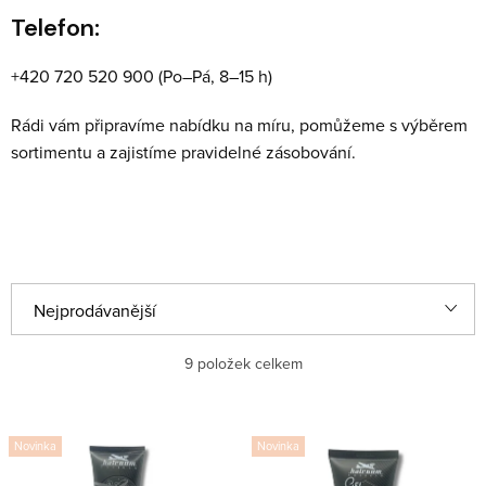
Telefon:
+420 720 520 900 (Po–Pá, 8–15 h)
Rádi vám připravíme nabídku na míru, pomůžeme s výběrem
sortimentu a zajistíme pravidelné zásobování.
Ř
Nejprodávanější
a
Nejlevnější
z
9
položek celkem
e
Nejdražší
V
n
Novinka
Novinka
ý
Abecedně
í