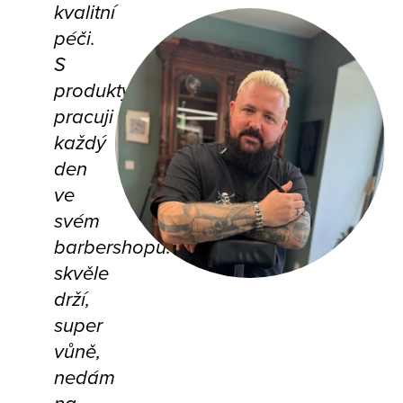
kvalitní
péči.
S
produkty
pracuji
každý
den
ve
svém
barbershopu:
skvěle
drží,
super
vůně,
nedám