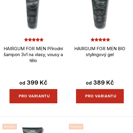
p
p
i
r
s
o
p
d
r
u
HAIRGUM FOR MEN Přírodní
HAIRGUM FOR MEN BIO
o
k
šampon 3v1 na vlasy, vousy a
stylingový gel
d
tělo
t
u
ů
k
399 Kč
389 Kč
od
od
t
ů
Novinka
Novinka