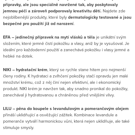
přípravky, ale jsou speciálně navržené tak, aby poskytovaly
jemnou péči a zároveň podporovaly kreativitu dětí.
Najdete zde
nejoblíbenější produkty, které byly
dermatologicky testované a jsou
bezpečné pro použití již od narození
.
EFA – jedinečný přípravek na mytí vlásků a těla
je unikátní svým
složením, které jemně čistí pokožku a vlasy, aniž by je vysušoval. Je
ideální pro každodenní použití a zanechává pokožku i vlasy jemné a
hebké na dotek.
NIKI – hydratační krém
, který se rychle stane hitem pro nejmenší
členy rodiny. K hydrataci a zvlhčení pokožky stačí opravdu jen malé
množství krému, což z něj činí nejen efektivní, ale i ekonomický
produkt. NIKI krém je navržen tak, aby snadno pronikal do pokožky,
zanechával ji hydratovanou a chráněnou před vnějšími vlivy.
LILU – pěna do koupele s levandulovým a pomerančovým olejem
přináší uklidňující a osvěžující zážitek. Kombinace levandule a
pomeranče vytváří harmonickou vůni, která nejen uklidňuje, ale také
stimuluje smysly.