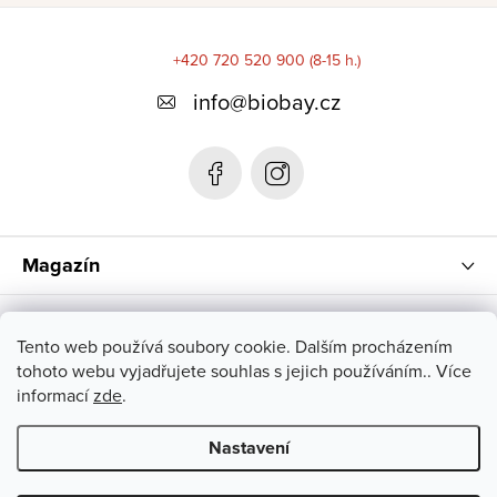
Z
á
+420 720 520 900 (8-15 h.)
p
info
@
biobay.cz
a
t
í
Magazín
Instagram
Tento web používá soubory cookie. Dalším procházením
tohoto webu vyjadřujete souhlas s jejich používáním.. Více
informací
zde
.
Nastavení
Copyright 2026
biobay.cz
. Všechna práva vyhrazena.
Upravit