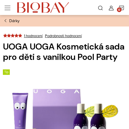
Přejít
N
na
obsah
Dárky
K
1 hodnocení
Podrobnosti hodnocení
UOGA UOGA Kosmetická sada
pro děti s vanilkou Pool Party
Tip