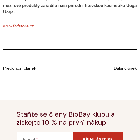
mezi své produkty zařadila naši přírodní litevskou kosmetiku Uoga
Uoga.
www.faifstore.cz
Předchozí článek
Další článek
Staňte se členy BioBay klubu a
získejte 10 % na první nákup!
E-mail
PŘIHLÁSIT SE