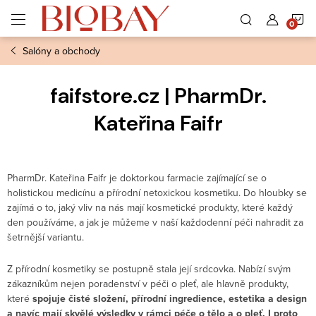
Přejít
N
na
obsah
Salóny a obchody
K
faifstore.cz | PharmDr.
Kateřina Faifr
PharmDr. Kateřina Faifr je doktorkou farmacie zajímající se o
holistickou medicínu a přírodní netoxickou kosmetiku.
Do hloubky se
zajímá o to, jaký vliv na nás mají kosmetické produkty, které každý
den používáme, a jak je můžeme v naší každodenní péči nahradit za
šetrnější variantu.
Z přírodní kosmetiky se postupně stala její srdcovka. Nabízí svým
zákazníkům nejen poradenství v péči o pleť, ale hlavně produkty,
které
spojuje čisté složení, přírodní ingredience, estetika a design
a navíc mají skvělé výsledky v rámci péče o tělo a o pleť. I proto