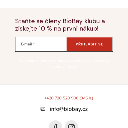
Staňte se členy BioBay klubu a
získejte 10 % na první nákup!
E-mail
PŘIHLÁSIT SE
Vložením e-mailu souhlasíte s
podmínkami ochrany
osobních údajů
Z
á
+420 720 520 900 (8-15 h.)
p
info
@
biobay.cz
a
t