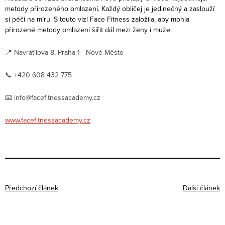
metody přirozeného omlazení.
Každý obličej je jedinečný a zaslouží
si péči na míru. S touto vizí Face Fitness založila, aby mohla
přirozené metody omlazení šířit dál mezi ženy i muže.
📍 Navrátilova 8,
Praha 1 - Nové Město
📞 +420 608 432 775
📧 info@facefitnessacademy.cz
www.facefitnessacademy.cz
Předchozí článek
Další článek