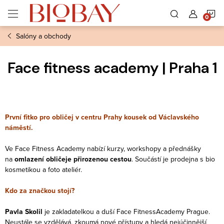
Přejít
N
na
obsah
Salóny a obchody
K
Face fitness academy | Praha 1
První fitko pro obličej v centru Prahy kousek od Václavského
náměstí.
Ve Face Fitness Academy nabízí kurzy, workshopy a přednášky
na
omlazení obličeje přirozenou
cestou
. Součástí je prodejna s bio
kosmetikou a foto ateliér.
Kdo za značkou stojí?
Pavla Skolil
je zakladatelkou a duší Face Fitness
Academy Prague.
Neustále se vzdělává, zkoumá nové přístupy a hledá nejúčinnější