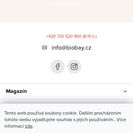
osobních údajů
Z
á
+420 720 520 900 (8-15 h.)
p
info
@
biobay.cz
a
t
í
Magazín
Instagram
Tento web používá soubory cookie. Dalším procházením
tohoto webu vyjadřujete souhlas s jejich používáním.. Více
informací
zde
.