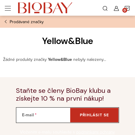
Přejít
N
na
obsah
Prodávané značky
K
Yellow&Blue
Žádné produkty značky
Yellow&Blue
nebyly nalezeny...
Staňte se členy BioBay klubu a
získejte 10 % na první nákup!
E-mail
PŘIHLÁSIT SE
Vložením e-mailu souhlasíte s
podmínkami ochrany