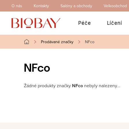
Přejít
O nás
Kontakty
Salóny a obchody
Velkoobchod
na
obsah
Péče
Líčení
Prodávané značky
NFco
Domů
NFco
Žádné produkty značky
NFco
nebyly nalezeny...