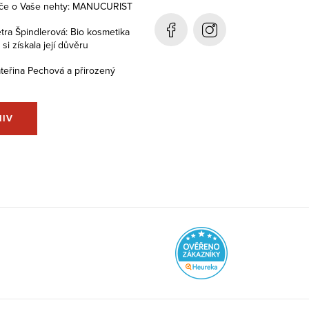
éče o Vaše nehty: MANUCURIST
tra Špindlerová: Bio kosmetika
i získala její důvěru
teřina Pechová a přirozený
HIV