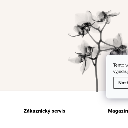
Tento 
vyjadřu
Nast
Z
á
Zákaznický servis
Magazín
p