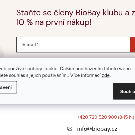
Staňte se členy BioBay klubu a z
10 % na první nákup!
E-mail
Vložením e-mailu souhlasíte s
podmínkami ochrany
web používá soubory cookie. Dalším procházením tohoto webu
jete souhlas s jejich používáním.. Více informací
zde
.
avení
Souhl
+420 720 520 900 (8-15 h.)
info
@
biobay.cz