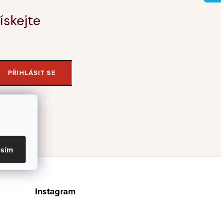
ískejte
PŘIHLÁSIT SE
 osobních údajů
asím
Instagram