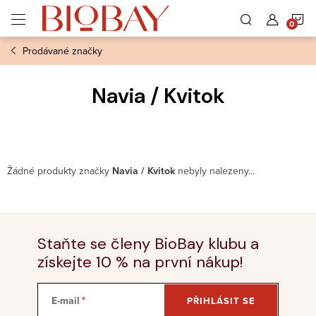
Přejít
N
na
obsah
Prodávané značky
K
Navia / Kvitok
Žádné produkty značky
Navia / Kvitok
nebyly nalezeny...
Staňte se členy BioBay klubu a
získejte 10 % na první nákup!
E-mail
PŘIHLÁSIT SE