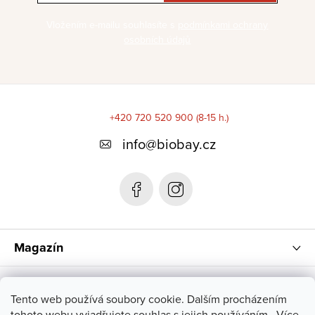
Vložením e-mailu souhlasíte s
podmínkami ochrany
osobních údajů
Z
á
+420 720 520 900 (8-15 h.)
p
info
@
biobay.cz
a
t
í
Magazín
Instagram
Tento web používá soubory cookie. Dalším procházením
tohoto webu vyjadřujete souhlas s jejich používáním.. Více