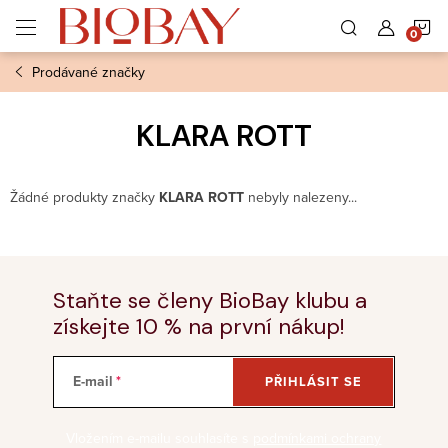
Přejít
N
na
obsah
Prodávané značky
K
KLARA ROTT
Žádné produkty značky
KLARA ROTT
nebyly nalezeny...
Staňte se členy BioBay klubu a
získejte 10 % na první nákup!
E-mail
PŘIHLÁSIT SE
Vložením e-mailu souhlasíte s
podmínkami ochrany