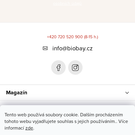
osobních údajů
Z
á
+420 720 520 900 (8-15 h.)
p
info
@
biobay.cz
a
t
í
Magazín
Instagram
Tento web používá soubory cookie. Dalším procházením
tohoto webu vyjadřujete souhlas s jejich používáním.. Více
informací
zde
.