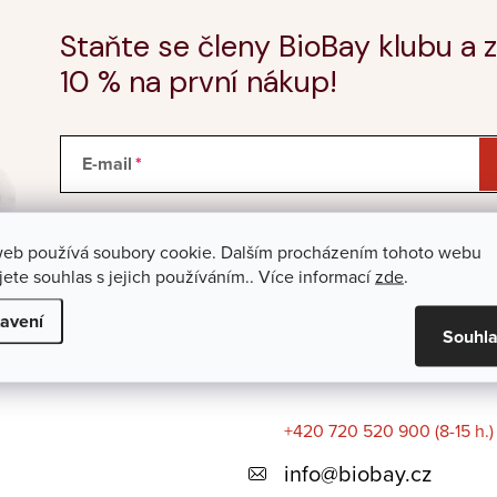
Staňte se členy BioBay klubu a z
10 % na první nákup!
E-mail
Vložením e-mailu souhlasíte s
podmínkami ochrany
web používá soubory cookie. Dalším procházením tohoto webu
jete souhlas s jejich používáním.. Více informací
zde
.
avení
Souhl
+420 720 520 900 (8-15 h.)
info
@
biobay.cz