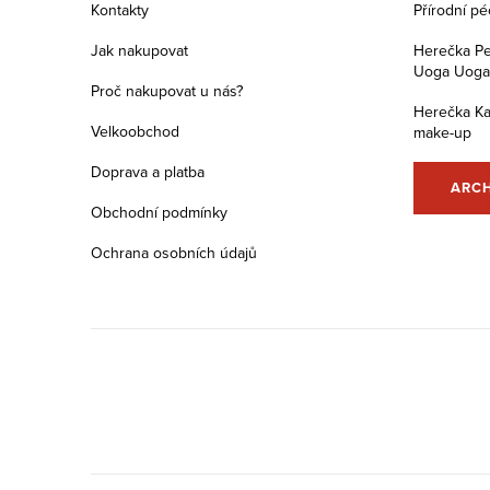
a
Kontakty
Přírodní p
t
Jak nakupovat
Herečka Pe
Uoga Uoga s
í
Proč nakupovat u nás?
Herečka Ka
Velkoobchod
make-up
Doprava a platba
ARC
Obchodní podmínky
Ochrana osobních údajů