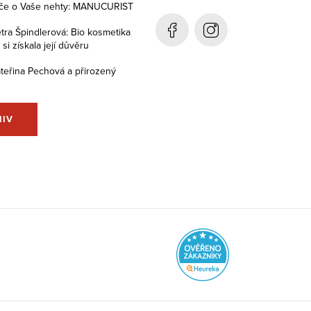
éče o Vaše nehty: MANUCURIST
tra Špindlerová: Bio kosmetika
i získala její důvěru
teřina Pechová a přirozený
HIV