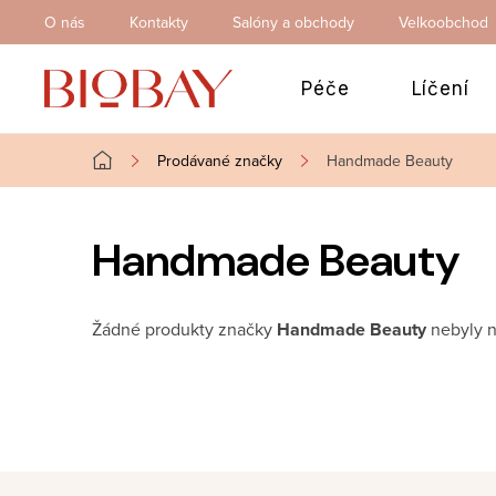
Přejít
O nás
Kontakty
Salóny a obchody
Velkoobchod
na
obsah
Péče
Líčení
Prodávané značky
Handmade Beauty
Domů
Handmade Beauty
Žádné produkty značky
Handmade Beauty
nebyly n