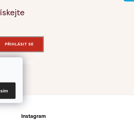
ískejte
PŘIHLÁSIT SE
 osobních údajů
asím
Instagram