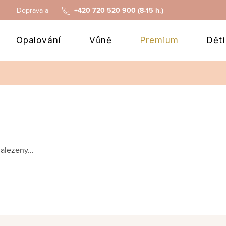
Doprava a platba
+420 720 520 900 (8-15 h.)
Opalování
Vůně
Premium
Děti
alezeny...