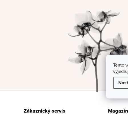
Tento 
vyjadřu
Nast
Z
á
Zákaznický servis
Magazín
p