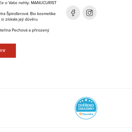
éče o Vaše nehty: MANUCURIST
tra Špindlerová: Bio kosmetika
i získala její důvěru
teřina Pechová a přirozený
HIV