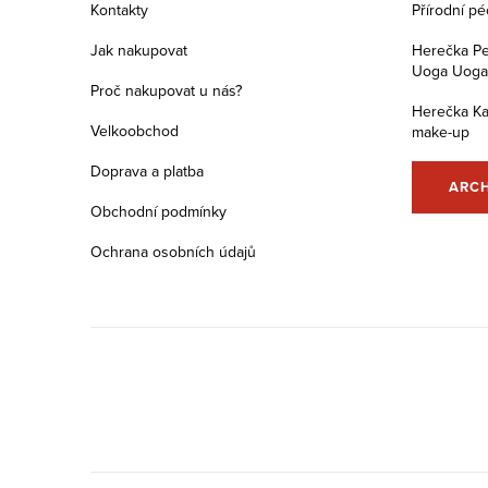
a
Kontakty
Přírodní p
t
Jak nakupovat
Herečka Pe
Uoga Uoga s
í
Proč nakupovat u nás?
Herečka Ka
Velkoobchod
make-up
Doprava a platba
ARC
Obchodní podmínky
Ochrana osobních údajů