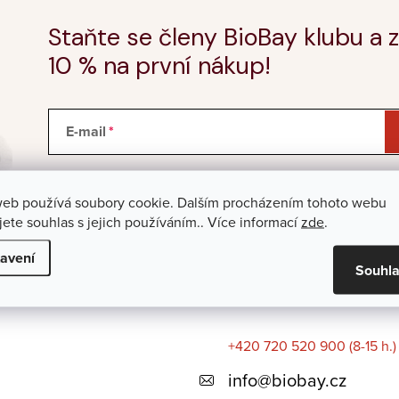
Staňte se členy BioBay klubu a z
10 % na první nákup!
E-mail
Vložením e-mailu souhlasíte s
podmínkami ochrany
web používá soubory cookie. Dalším procházením tohoto webu
jete souhlas s jejich používáním.. Více informací
zde
.
avení
Souhl
+420 720 520 900 (8-15 h.)
info
@
biobay.cz