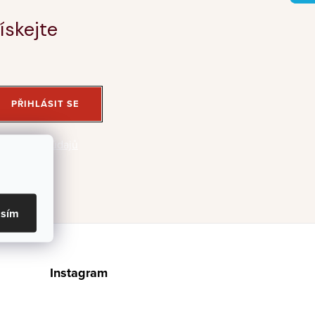
ískejte
PŘIHLÁSIT SE
 osobních údajů
asím
Instagram