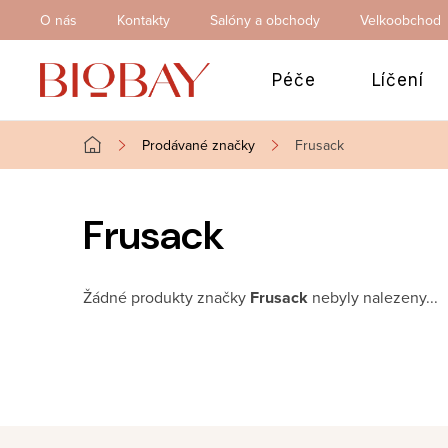
Přejít
O nás
Kontakty
Salóny a obchody
Velkoobchod
na
obsah
Péče
Líčení
Prodávané značky
Frusack
Domů
Frusack
Žádné produkty značky
Frusack
nebyly nalezeny...