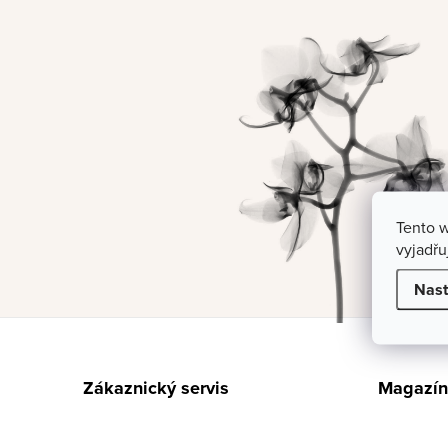
Tento 
vyjadřu
Nast
Z
á
Zákaznický servis
Magazín
p