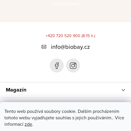
osobních údajů
Z
á
+420 720 520 900 (8-15 h.)
p
info
@
biobay.cz
a
t
í
Magazín
Instagram
Tento web používá soubory cookie. Dalším procházením
tohoto webu vyjadřujete souhlas s jejich používáním.. Více
informací
zde
.