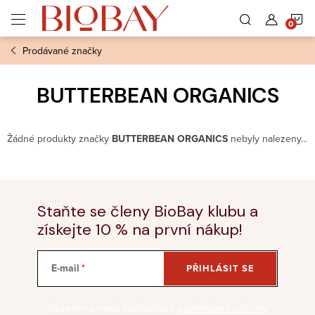
Přejít
N
na
obsah
Prodávané značky
K
BUTTERBEAN ORGANICS
Žádné produkty značky
BUTTERBEAN ORGANICS
nebyly nalezeny...
Staňte se členy BioBay klubu a
získejte 10 % na první nákup!
E-mail
PŘIHLÁSIT SE
Vložením e-mailu souhlasíte s
podmínkami ochrany