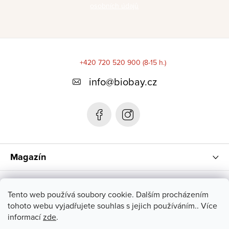
osobních údajů
Z
á
+420 720 520 900 (8-15 h.)
p
info
@
biobay.cz
a
t
í
Magazín
Instagram
Tento web používá soubory cookie. Dalším procházením
tohoto webu vyjadřujete souhlas s jejich používáním.. Více
informací
zde
.