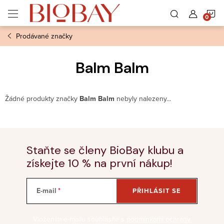
Přejít
N
na
obsah
Prodávané značky
K
Balm Balm
Žádné produkty značky
Balm Balm
nebyly nalezeny...
Staňte se členy BioBay klubu a
získejte 10 % na první nákup!
E-mail
PŘIHLÁSIT SE
Vložením e-mailu souhlasíte s
podmínkami ochrany