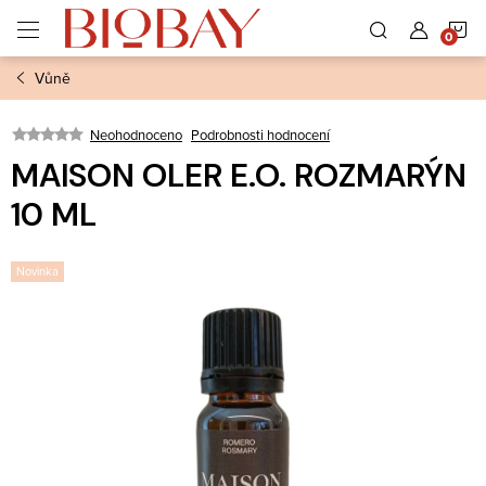
Přejít
N
na
obsah
Vůně
K
Neohodnoceno
Podrobnosti hodnocení
MAISON OLER E.O. ROZMARÝN
10 ML
Novinka