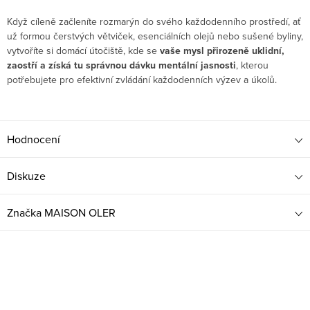
Když cíleně začleníte rozmarýn do svého každodenního prostředí, ať
už formou čerstvých větviček, esenciálních olejů nebo sušené byliny,
vytvoříte si domácí útočiště, kde se
vaše mysl přirozeně uklidní,
zaostří a získá tu správnou dávku mentální jasnosti
, kterou
potřebujete pro efektivní zvládání každodenních výzev a úkolů.
Hodnocení
Diskuze
Značka
MAISON OLER