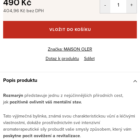
490 Kč
404,96 Kč bez DPH
Měrná
cena:
VLOŽIT DO KOŠÍKU
Značka:
MAISON OLER
Dotaz k produktu
Sdílet
Popis produktu
Rozmarýn
představuje jednu z nejúčinnějších přírodních cest,
jak
pozitivně ovlivnit váš mentální stav.
Tato výjimečná bylinka, známá svou charakteristickou vůní a léčivými
vlastnostmi, dokáže prostřednictvím své intenzivní
aromaterapeutické síly probudit vaše smysly způsobem, který vám
poskytne pocit osvěžení a revitalizace
.