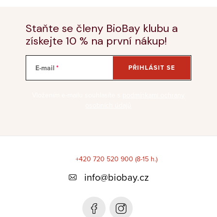
Staňte se členy BioBay klubu a
získejte 10 % na první nákup!
E-mail
PŘIHLÁSIT SE
Vložením e-mailu souhlasíte s
podmínkami ochrany
osobních údajů
Z
á
+420 720 520 900 (8-15 h.)
p
info
@
biobay.cz
a
t