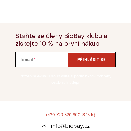
Staňte se členy BioBay klubu a
získejte 10 % na první nákup!
E-mail
PŘIHLÁSIT SE
Vložením e-mailu souhlasíte s
podmínkami ochrany
osobních údajů
Z
á
+420 720 520 900 (8-15 h.)
p
info
@
biobay.cz