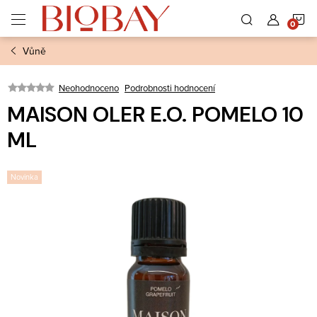
Přejít
N
na
obsah
Vůně
K
Neohodnoceno
Podrobnosti hodnocení
MAISON OLER E.O. POMELO 10
ML
Novinka