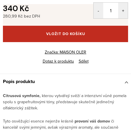
340 Kč
280,99 Kč bez DPH
Měrná
cena:
VLOŽIT DO KOŠÍKU
Značka:
MAISON OLER
Dotaz k produktu
Sdílet
Popis produktu
Citrusová symfonie,
kterou vytvářejí svěží a intenzivní vůně pomela
spolu s grapefruitovými tóny, představuje skutečně jedinečný
olfaktorický zážitek.
Tyto osvěžující esence nejenže krásně
provoní váš domov
či
kancelář svými jemnými, avšak výraznými aromaty, ale současně