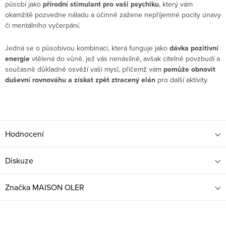
působí jako
přírodní stimulant pro vaši psychiku
, který vám
okamžitě pozvedne náladu a účinně zažene nepříjemné pocity únavy
či mentálního vyčerpání.
Jedná se o působivou kombinaci, která funguje jako
dávka pozitivní
energie
vtělená do vůně, jež vás nenásilně, avšak citelně povzbudí a
současně důkladně osvěží vaši mysl, přičemž vám
pomůže obnovit
duševní rovnováhu a získat zpět ztracený elán
pro další aktivity.
Hodnocení
Diskuze
Značka
MAISON OLER