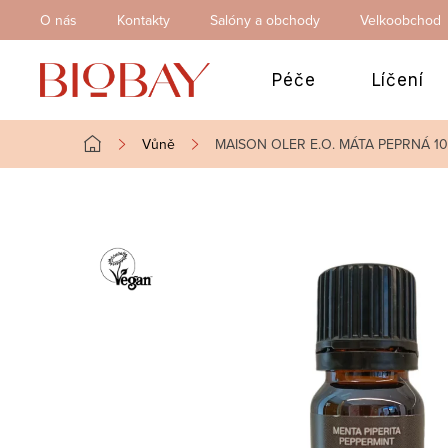
Přejít
O nás
Kontakty
Salóny a obchody
Velkoobchod
na
obsah
Péče
Líčení
Vůně
MAISON OLER E.O. MÁTA PEPRNÁ 10
Domů