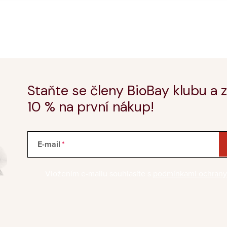
Staňte se členy BioBay klubu a z
10 % na první nákup!
E-mail
Vložením e-mailu souhlasíte s
podmínkami ochrany