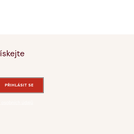
ískejte
PŘIHLÁSIT SE
 osobních údajů