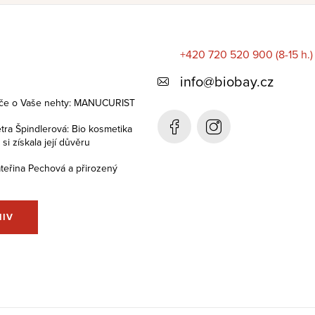
+420 720 520 900 (8-15 h.)
info
@
biobay.cz
éče o Vaše nehty: MANUCURIST
tra Špindlerová: Bio kosmetika
i získala její důvěru
teřina Pechová a přirozený
HIV