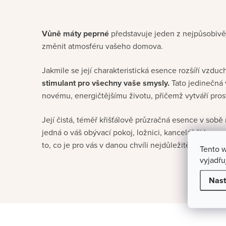
Vůně máty peprné
představuje jeden z nejpůsobivě
změnit atmosféru vašeho domova.
Jakmile se její charakteristická esence rozšíří vzdu
stimulant pro všechny vaše smysly.
Tato jedinečná
novému, energičtějšímu životu, přičemž vytváří prostř
Její čistá, téměř křišťálově průzračná esence v sob
jedná o váš obývací pokoj, ložnici, kancelář či koup
to, co je pro vás v danou chvíli nejdůležitější.
Tento 
vyjadřu
Nast