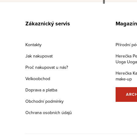
Z
á
Zákaznický servis
Magazín
p
a
Kontakty
Přírodní p
t
Jak nakupovat
Herečka Pe
Uoga Uoga s
í
Proč nakupovat u nás?
Herečka Ka
Velkoobchod
make-up
Doprava a platba
ARC
Obchodní podmínky
Ochrana osobních údajů