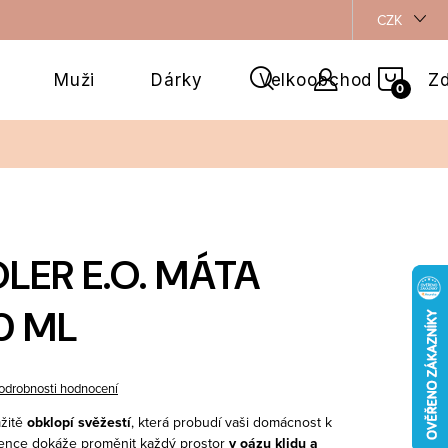
CZK
NÁKU
Muži
Dárky
Velkoobchod
Zd
KOŠÍ
LER E.O. MÁTA
0 ML
odrobnosti hodnocení
žitě
obklopí svěžestí
, která probudí vaši domácnost k
 esence dokáže proměnit každý prostor
v oázu klidu a