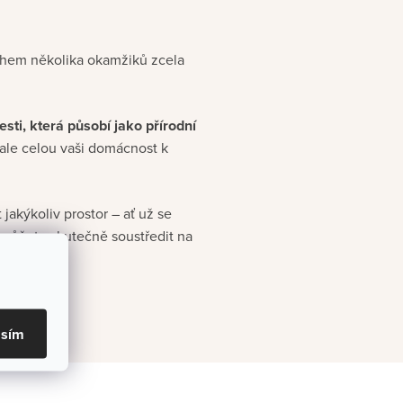
během několika okamžiků zcela
sti, která působí jako přírodní
ale celou vaši domácnost k
jakýkoliv prostor – ať už se
 můžete skutečně soustředit na
asím