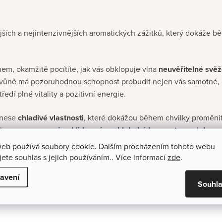
jších a nejintenzivnějších aromatických zážitků, který dokáže 
chem, okamžitě pocítíte, jak vás obklopuje vlna
neuvěřitelné svěže
 vůně má pozoruhodnou schopnost probudit nejen vás samotné, 
edí plné vitality a pozitivní energie.
ě nese
chladivé vlastnosti
, které dokážou během chvilky proměnit 
elnu –
v pravou oázu klidu, míru a hluboké koncentrace
, kde se
web používá soubory cookie. Dalším procházením tohoto webu
jete souhlas s jejich používáním.. Více informací
zde
.
avení
Souhl