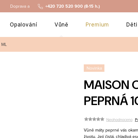
Doprava a platba
+420 720 520 900 (8-15 h.)
Opalování
Vůně
Premium
Děti
 ML
Novinka
MAISON O
PEPRNÁ 1
Neohodnoceno
P
Vůně máty peprné vás okam
životu.
Její čistá, chladivá