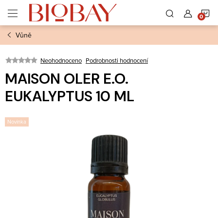
Přejít
N
na
obsah
Vůně
K
Neohodnoceno
Podrobnosti hodnocení
MAISON OLER E.O.
EUKALYPTUS 10 ML
Novinka