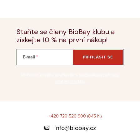
Staňte se členy BioBay klubu a
získejte 10 % na první nákup!
E-mail
PŘIHLÁSIT SE
Vložením e-mailu souhlasíte s
podmínkami ochrany
osobních údajů
Z
á
+420 720 520 900 (8-15 h.)
p
info
@
biobay.cz
a