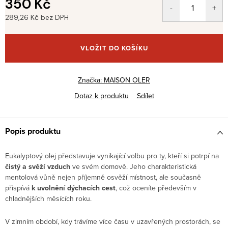
350 Kč
289,26 Kč bez DPH
Měrná
cena:
VLOŽIT DO KOŠÍKU
Značka:
MAISON OLER
Dotaz k produktu
Sdílet
Popis produktu
Eukalyptový olej představuje vynikající volbu pro ty, kteří si potrpí na
čistý a svěží vzduch
ve svém domově. Jeho charakteristická
mentolová vůně nejen příjemně osvěží místnost, ale současně
přispívá
k uvolnění dýchacích cest
, což oceníte především v
chladnějších měsících roku.
V zimním období, kdy trávíme více času v uzavřených prostorách, se