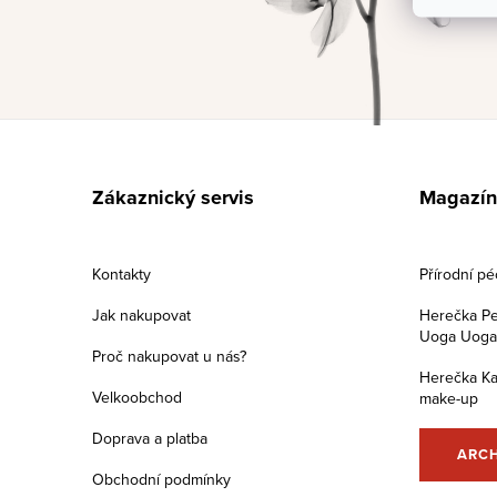
Z
á
Zákaznický servis
Magazín
p
a
Kontakty
Přírodní p
t
Jak nakupovat
Herečka Pe
Uoga Uoga s
í
Proč nakupovat u nás?
Herečka Ka
Velkoobchod
make-up
Doprava a platba
ARC
Obchodní podmínky