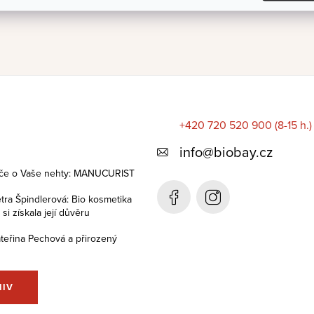
+420 720 520 900 (8-15 h.)
info
@
biobay.cz
éče o Vaše nehty: MANUCURIST
tra Špindlerová: Bio kosmetika
i získala její důvěru
teřina Pechová a přirozený
HIV