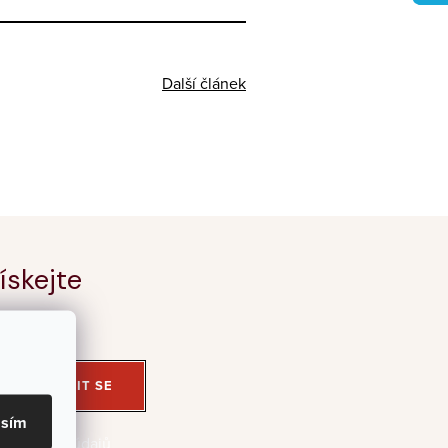
Další článek
ískejte
PŘIHLÁSIT SE
asím
 osobních údajů