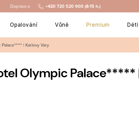
Doprava a platba
+420 720 520 900 (8-15 h.)
Opalování
Vůně
Premium
Děti
Palace***** | Karlovy Vary
tel Olympic Palace***** 