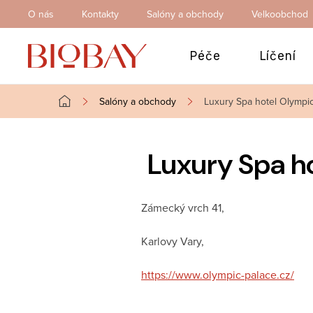
Přejít
O nás
Kontakty
Salóny a obchody
Velkoobchod
na
obsah
Péče
Líčení
Salóny a obchody
Luxury Spa hotel Olympic 
Domů
Luxury Spa ho
Zámecký vrch 41,
Karlovy Vary,
https://www.olympic-palace.cz/