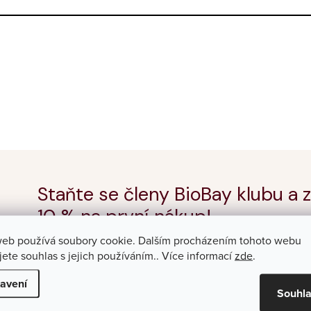
Staňte se členy BioBay klubu a z
10 % na první nákup!
web používá soubory cookie. Dalším procházením tohoto webu
jete souhlas s jejich používáním.. Více informací
zde
.
E-mail
avení
Souhl
Vložením e-mailu souhlasíte s
podmínkami ochrany