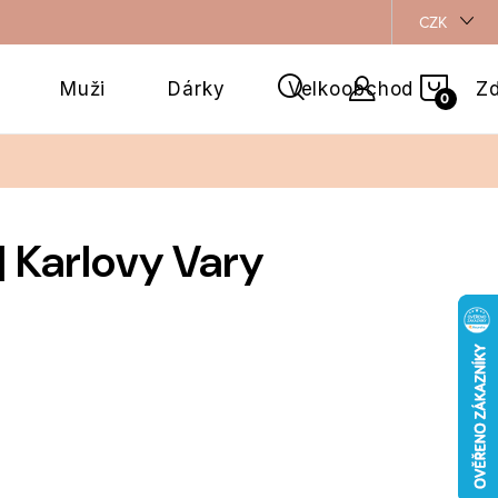
CZK
NÁKU
Muži
Dárky
Velkoobchod
Zd
KOŠÍ
| Karlovy Vary