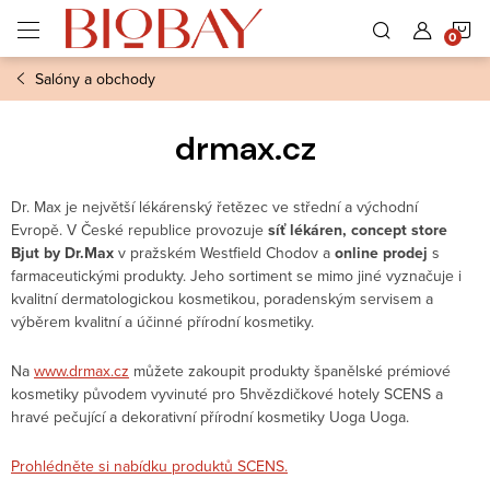
Přejít
N
na
obsah
Salóny a obchody
K
drmax.cz
Dr.
Max je největší lékárenský řetězec ve střední a východní
Evropě.
V České republice provozuje
síť lékáren,
concept
store
Bjut by Dr.Max
v pražském Westfield Chodov a
online prodej
s
farmaceutickými produkty.
Jeho sortiment se mimo jiné vyznačuje i
kvalitní dermatologickou kosmetikou, poradenským servisem a
výběrem kvalitní a účinné přírodní kosmetiky.
Na
www.drmax.cz
můžete zakoupit produkty španělské prémiové
kosmetiky původem vyvinuté pro 5hvězdičkové hotely SCENS a
hravé pečující a dekorativní přírodní kosmetiky Uoga Uoga.
Prohlédněte si nabídku produktů SCENS.