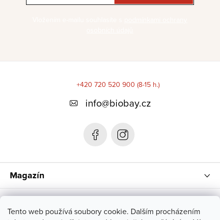
Vložením e-mailu souhlasíte s
podmínkami ochrany
osobních údajů
Z
á
+420 720 520 900 (8-15 h.)
p
info
@
biobay.cz
a
t
í
Magazín
Instagram
Tento web používá soubory cookie. Dalším procházením