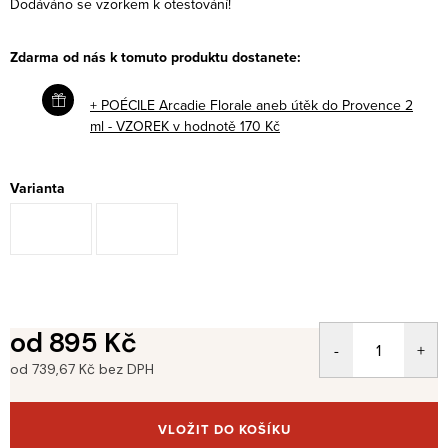
Dodáváno se vzorkem k otestování!
Zdarma od nás k tomuto produktu dostanete:
+ POÉCILE Arcadie Florale aneb útěk do Provence 2
ml - VZOREK
v hodnotě 170 Kč
Varianta
od
895 Kč
od
739,67 Kč
bez DPH
Měrná
cena:
VLOŽIT DO KOŠÍKU