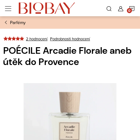
Přejít
N
na
obsah
Parfémy
K
2 hodnocení
Podrobnosti hodnocení
POÉCILE Arcadie Florale aneb
útěk do Provence