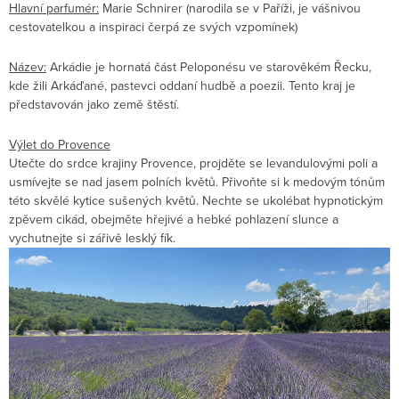
Hlavní parfumér:
Marie Schnirer (narodila se v Paříži, je vášnivou
cestovatelkou a inspiraci čerpá ze svých vzpomínek)
Název:
Arkádie je hornatá část Peloponésu ve starověkém Řecku,
kde žili Arkáďané, pastevci oddaní hudbě a poezii. Tento kraj je
představován jako země štěstí.
Výlet do Provence
Utečte do srdce krajiny Provence, projděte se levandulovými poli a
usmívejte se nad jasem polních květů. Přivoňte si k medovým tónům
této skvělé kytice sušených květů. Nechte se ukolébat hypnotickým
zpěvem cikád, obejměte hřejivé a hebké pohlazení slunce a
vychutnejte si zářivě lesklý fík.