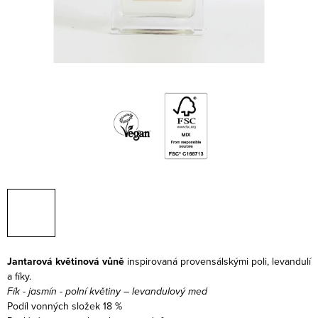
Jantarová květinová vůně
inspirovaná provensálskými poli, levandulí
a fíky.
Fík - jasmín - polní květiny – levandulový med
Podíl vonných složek 18 %