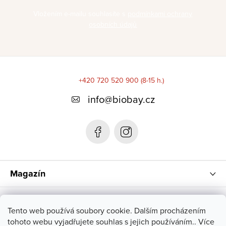
Vložením e-mailu souhlasíte s
podmínkami ochrany
osobních údajů
Z
á
+420 720 520 900 (8-15 h.)
p
info
@
biobay.cz
a
t
í
Magazín
Instagram
Tento web používá soubory cookie. Dalším procházením
tohoto webu vyjadřujete souhlas s jejich používáním.. Více