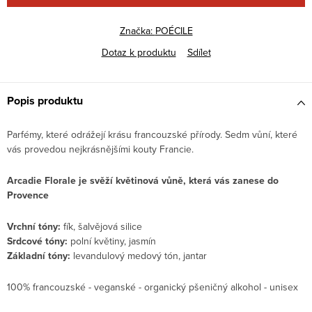
Značka:
POÉCILE
Dotaz k produktu
Sdílet
Popis produktu
Parfémy, které odrážejí krásu francouzské přírody. Sedm vůní, které
vás provedou nejkrásnějšími kouty Francie.
Arcadie Florale je svěží květinová vůně, která vás zanese do
Provence
Vrchní tóny:
fík, šalvějová silice
Srdcové tóny:
polní květiny, jasmín
Základní tóny:
levandulový medový tón, jantar
100% francouzské - veganské - organický pšeničný alkohol - unisex