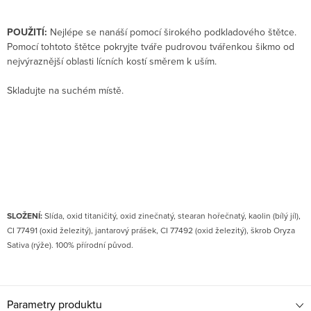
POUŽITÍ:
Nejlépe se nanáší pomocí širokého podkladového štětce.
Pomocí tohtoto štětce pokryjte tváře pudrovou tvářenkou šikmo od
nejvýraznější oblasti lícních kostí směrem k uším.
Skladujte na suchém místě.
SLOŽENÍ:
Slída, oxid titaničitý, oxid zinečnatý, stearan hořečnatý, kaolin (bílý jíl),
CI 77491 (oxid železitý), jantarový prášek, CI 77492 (oxid železitý), škrob Oryza
Sativa (rýže). 100% přírodní původ.
Parametry produktu