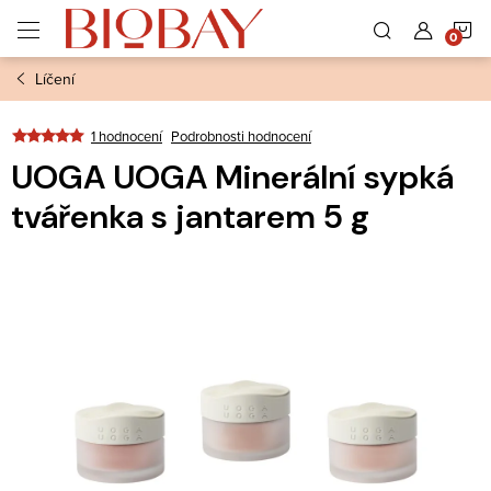
Přejít
N
na
obsah
Líčení
K
1 hodnocení
Podrobnosti hodnocení
UOGA UOGA Minerální sypká
tvářenka s jantarem 5 g