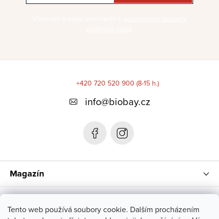
Vložením e-mailu souhlasíte s
podmínkami ochrany
osobních údajů
Z
á
+420 720 520 900 (8-15 h.)
p
info
@
biobay.cz
a
t
í
Magazín
Instagram
Tento web používá soubory cookie. Dalším procházením