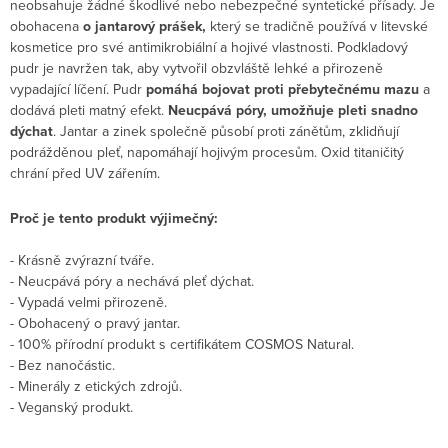
neobsahuje žádné škodlivé nebo nebezpečné syntetické přísady. Je
obohacena
o jantarový prášek,
který se tradičně používá v litevské
kosmetice pro své antimikrobiální a hojivé vlastnosti. Podkladový
pudr je navržen tak, aby vytvořil obzvláště lehké a přirozeně
vypadající líčení. Pudr
pomáhá bojovat proti přebytečnému mazu
a
dodává pleti matný efekt.
Neucpává póry, umožňuje pleti snadno
dýchat
. Jantar a zinek společně působí proti zánětům, zklidňují
podrážděnou pleť, napomáhají hojivým procesům. Oxid titaničitý
chrání před UV zářením.
Proč je tento produkt výjimečný:
- Krásně zvýrazní tváře.
- Neucpává póry a nechává pleť dýchat.
- Vypadá velmi přirozeně.
- Obohacený o pravý jantar.
- 100% přírodní produkt s certifikátem COSMOS Natural.
- Bez nanočástic.
- Minerály z etických zdrojů.
- Veganský produkt.