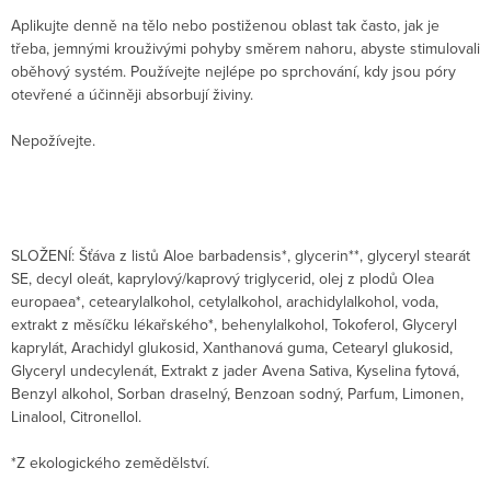
Aplikujte denně na tělo nebo postiženou oblast tak často, jak je
třeba, jemnými krouživými pohyby směrem nahoru, abyste stimulovali
oběhový systém. Používejte nejlépe po sprchování, kdy jsou póry
otevřené a účinněji absorbují živiny.
Nepožívejte.
SLOŽENÍ: Šťáva z listů Aloe barbadensis*, glycerin**, glyceryl stearát
SE, decyl oleát, kaprylový/kaprový triglycerid, olej z plodů Olea
europaea*, cetearylalkohol, cetylalkohol, arachidylalkohol, voda,
extrakt z měsíčku lékařského*, behenylalkohol, Tokoferol, Glyceryl
kaprylát, Arachidyl glukosid, Xanthanová guma, Cetearyl glukosid,
Glyceryl undecylenát, Extrakt z jader Avena Sativa, Kyselina fytová,
Benzyl alkohol, Sorban draselný, Benzoan sodný, Parfum, Limonen,
Linalool, Citronellol.
*Z ekologického zemědělství.