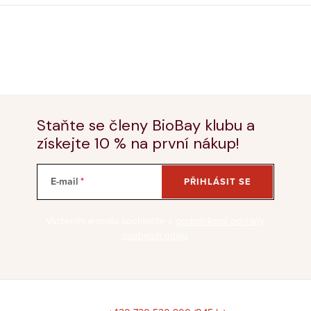
Staňte se členy BioBay klubu a
získejte 10 % na první nákup!
E-mail
PŘIHLÁSIT SE
Vložením e-mailu souhlasíte s
podmínkami ochrany
osobních údajů
Z