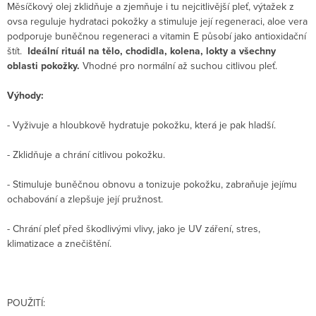
Měsíčkový olej zklidňuje a zjemňuje i tu nejcitlivější pleť, výtažek z
ovsa reguluje hydrataci pokožky a stimuluje její regeneraci, aloe vera
podporuje buněčnou regeneraci a vitamin E působí jako antioxidační
štít.
Ideální rituál na tělo, chodidla, kolena, lokty a všechny
oblasti pokožky.
Vhodné pro normální až suchou citlivou pleť.
Výhody:
- Vyživuje a hloubkově hydratuje pokožku, která je pak hladší.
- Zklidňuje a chrání citlivou pokožku.
- Stimuluje buněčnou obnovu a tonizuje pokožku, zabraňuje jejímu
ochabování a zlepšuje její pružnost.
- Chrání pleť před škodlivými vlivy, jako je UV záření, stres,
klimatizace a znečištění.
POUŽITÍ: