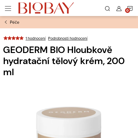
Přejít
N
na
obsah
Péče
K
1 hodnocení
Podrobnosti hodnocení
GEODERM BIO Hloubkově
hydratační tělový krém, 200
ml