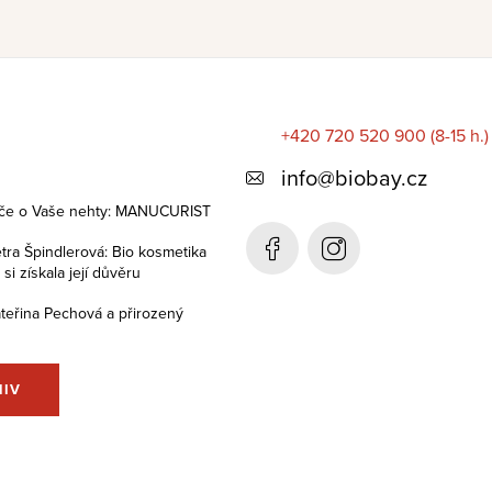
+420 720 520 900 (8-15 h.)
info
@
biobay.cz
éče o Vaše nehty: MANUCURIST
tra Špindlerová: Bio kosmetika
i získala její důvěru
teřina Pechová a přirozený
HIV