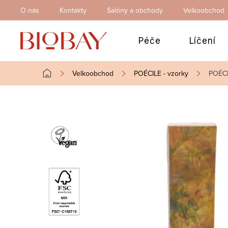
Přejít
O nás
Kontakty
Salóny a obchody
Velkoobchod
na
obsah
Péče
Líčení
Velkoobchod
POÉCILE - vzorky
POÉCI
Domů