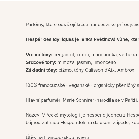
Parfémy, které odrážejí krásu francouzské přírody. 
Hespérides Idylliques je lehká květinová vůně, kte
Vrchní tóny:
bergamot, citron, mandarinka, verbena
Srdcové tóny:
mimóza, jasmín, limoncello
Základní tóny:
pižmo, tóny Calisson d'Aix, Ambrox
100% francouzské - veganské - organický pšeničný a
Hlavní parfumér:
Marie Schnirer (narodila se v Paříži
Název:
V řecké mytologii je hesperid jednou z Hesp
bájnou zahradu Hesperidek na dalekém západě, kde 
Útěk na Francouzskou riviéru