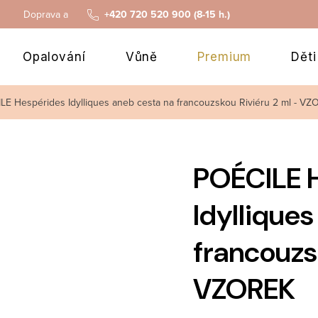
Doprava a platba
+420 720 520 900 (8-15 h.)
Opalování
Vůně
Premium
Děti
LE Hespérides Idylliques aneb cesta na francouzskou Riviéru 2 ml - V
POÉCILE 
Idyllique
francouzs
VZOREK