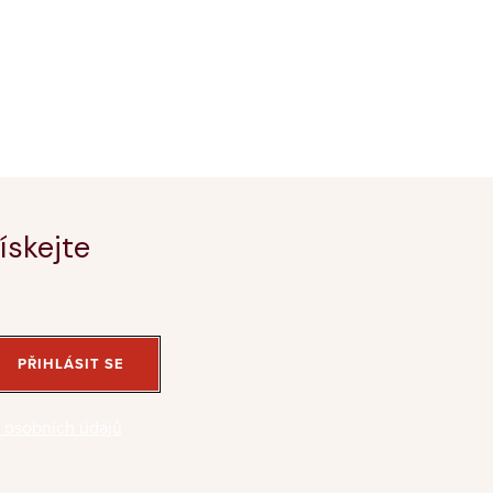
ískejte
PŘIHLÁSIT SE
 osobních údajů