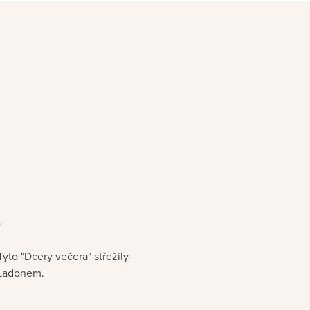
)
to "Dcery večera" střežily
 Ladonem.