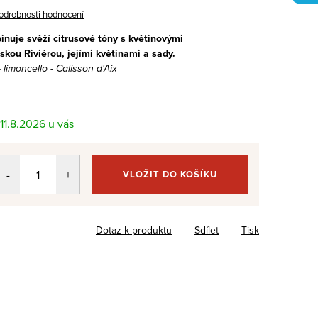
odrobnosti hodnocení
inuje svěží citrusové tóny s květinovými
skou Riviérou, jejími květinami a sady.
 limoncello - Calisson d'Aix
11.8.2026
VLOŽIT DO KOŠÍKU
Dotaz k produktu
Sdílet
Tisk