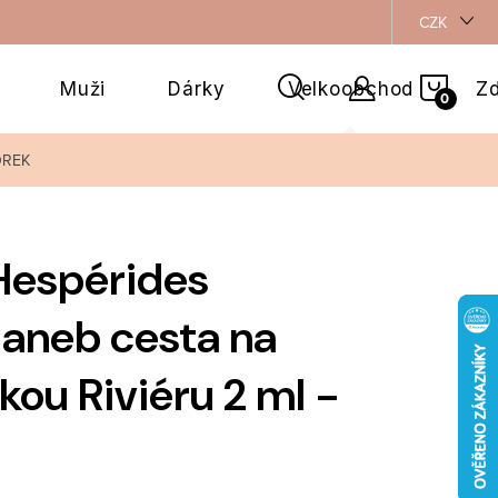
CZK
NÁKU
Muži
Dárky
Velkoobchod
Zd
KOŠÍ
ZOREK
Hespérides
s aneb cesta na
kou Riviéru 2 ml -