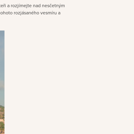
eři a rozjímejte nad nesčetným
 tohoto rozjásaného vesmíru a