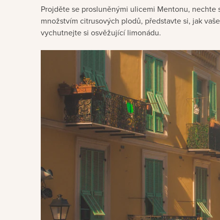
Projděte se prosluněnými ulicemi Mentonu, nechte 
množstvím citrusových plodů, představte si, jak vaš
vychutnejte si osvěžující limonádu.