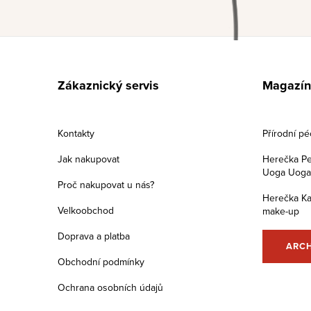
Z
á
Zákaznický servis
Magazín
p
a
Kontakty
Přírodní p
t
Jak nakupovat
Herečka Pe
Uoga Uoga s
í
Proč nakupovat u nás?
Herečka Ka
Velkoobchod
make-up
Doprava a platba
ARC
Obchodní podmínky
Ochrana osobních údajů