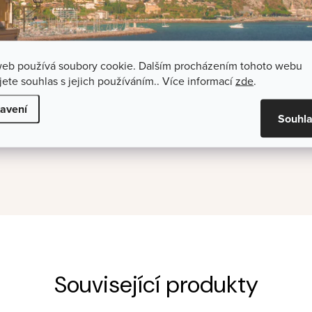
web používá soubory cookie. Dalším procházením tohoto webu
jete souhlas s jejich používáním.. Více informací
zde
.
orku. Ten navíc obdržíte ke každému balení 15 ml i 50 ml. Neote
avení
Souhl
ANCE), AQUA (WATER), LIMONENE, LINALOOL, BENZYL SALICY
Související produkty