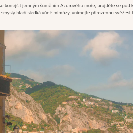
se konejšit jemným šuměním Azurového moře, projděte se pod k
e smysly hladí sladká vůně mimózy, vnímejte přirozenou svěžest