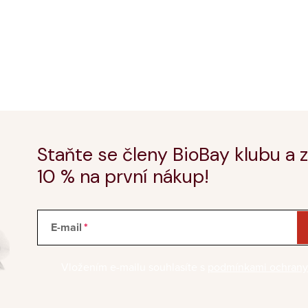
Staňte se členy BioBay klubu a z
10 % na první nákup!
E-mail
Vložením e-mailu souhlasíte s
podmínkami ochrany