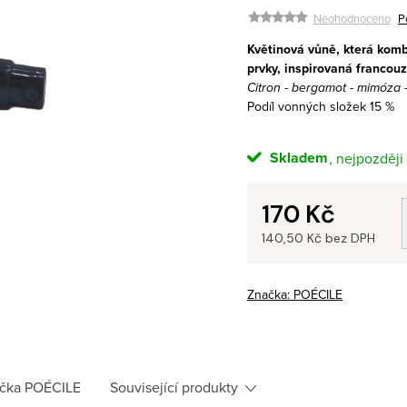
Neohodnoceno
P
Květinová vůně, která komb
prvky, inspirovaná francouz
Citron - bergamot - mimóza -
Podíl vonných složek 15 %
Skladem
170 Kč
140,50 Kč bez DPH
Měrná
cena:
Značka:
POÉCILE
čka
POÉCILE
Související produkty