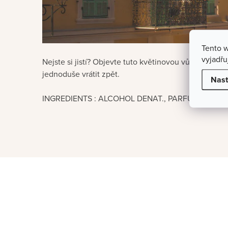
Tento 
vyjadřu
Nejste si jistí? Objevte tuto květinovou vůni ve vz
jednoduše vrátit zpět.
Nast
INGREDIENTS : ALCOHOL DENAT., PARFUM (FRAGR