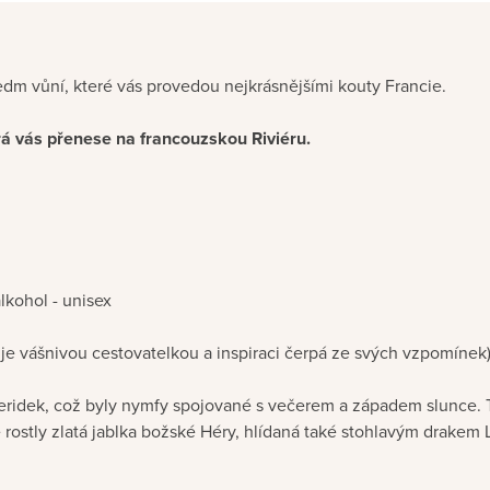
Sedm vůní, které vás provedou nejkrásnějšími kouty Francie.
rá vás přenese na francouzskou Riviéru.
lkohol - unisex
, je vášnivou cestovatelkou a inspiraci čerpá ze svých vzpomínek
eridek, což byly nymfy spojované s večerem a západem slunce. Ty
rostly zlatá jablka božské Héry, hlídaná také stohlavým drakem