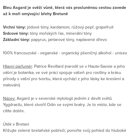
Bleu Asgard je svěží vůně, která vás prosluněnou cestou zavede
až k moři omývající břehy Bretaně
Vrchní tóny:
jódové tóny, kardamom, růžový pepř, grapefruit
Srdcové tóny:
tóny mořských řas, minerální tóny
Základní tóny:
papyrus, jantarové tóny, naplavené dřevo
100% francouzské - veganské - organický pšeničný alkohol - unisex
Hlavní parfumér
: Patrice Revillard (narodil se v Haute-Savoie a jeho
vášní je botanika, ve své práci spojuje vášeň pro rostliny a krásu
přírody s vášní pro tvorbu, která vychází z jeho lásky ke kreslení a
malování)
Název:
Asgard je v severské mytologii jedním z devíti světů
Yggdrasilu, které stvořil Odin se svými bratry. Je to místo, kde se
cítíte dobře.
Útěk v Bretani
Křižujte zelené bretaňské pobřeží, ponořte svůj pohled do hluboké