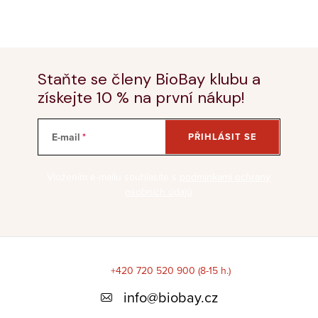
Staňte se členy BioBay klubu a
získejte 10 % na první nákup!
E-mail
PŘIHLÁSIT SE
Vložením e-mailu souhlasíte s
podmínkami ochrany
osobních údajů
Z
á
+420 720 520 900 (8-15 h.)
p
info
@
biobay.cz