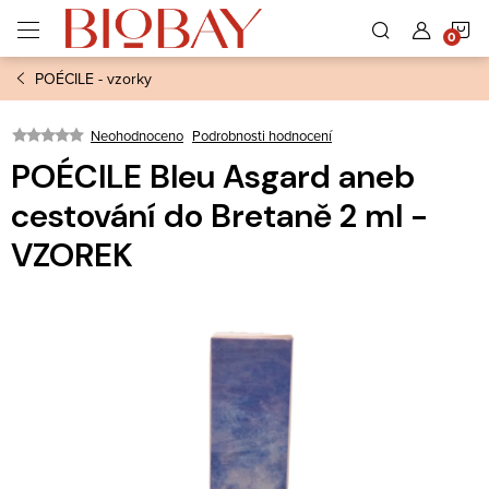
Přejít
N
na
obsah
POÉCILE - vzorky
K
Neohodnoceno
Podrobnosti hodnocení
POÉCILE Bleu Asgard aneb
cestování do Bretaně 2 ml -
VZOREK