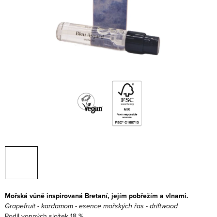
Mořská vůně inspirovaná Bretaní, jejím pobřežím a vlnami.
Grapefruit - kardamom - esence mořských řas - driftwood
Podíl vonných složek 18 %