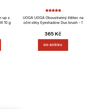
-up s
UOGA UOGA Oboustranný štětec na
lň 10 g
oční stíny Eyeshadow Duo brush - 1
ks
365 Kč
DO KOŠÍKU