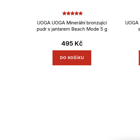
d
r
u
o
UOGA UOGA Minerální bronzující
UOGA U
pudr s jantarem Beach Mode 5 g
k
d
t
u
495 Kč
ů
k
DO KOŠÍKU
t
ů