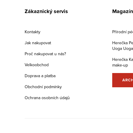
s
á
u
Zákaznický servis
Magazín
p
a
Kontakty
Přírodní p
t
Jak nakupovat
Herečka Pe
Uoga Uoga s
í
Proč nakupovat u nás?
Herečka Ka
Velkoobchod
make-up
Doprava a platba
ARC
Obchodní podmínky
Ochrana osobních údajů