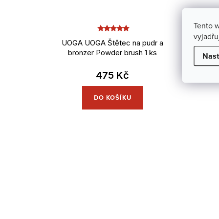
Tento 
vyjadřu
UOGA UOGA Štětec na pudr a
UOGA 
bronzer Powder brush 1 ks
pro n
Nast
475 Kč
DO KOŠÍKU
O
S
t
v
r
l
á