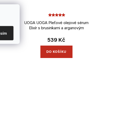
í pudr
UOGA UOGA Pleťové olejové sérum
ň 10 g
Elixír s brusinkami a arganovým
asím
olejem 15 ml
539 Kč
DO KOŠÍKU