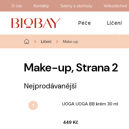
Přejít
O nás
Kontakty
Salóny a obchody
Velkoobchod
na
obsah
Péče
Líčení
Líčení
Make-up
Domů
Make-up
, Strana 2
Nejprodávanější
UOGA UOGA BB krém 30 ml
449 Kč