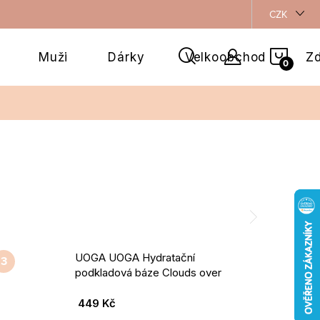
CZK
NÁKU
Muži
Dárky
Velkoobchod
Zd
KOŠÍ
UOGA UOGA Hydratační
podkladová báze Clouds over
Sea 30 ml
449 Kč