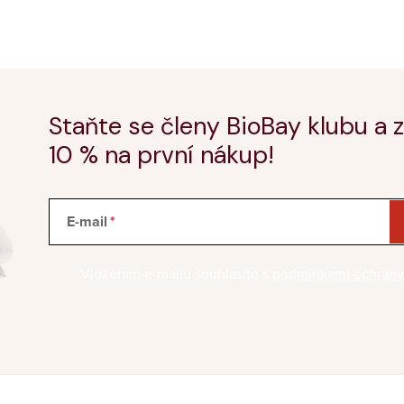
Staňte se členy BioBay klubu a z
10 % na první nákup!
E-mail
Vložením e-mailu souhlasíte s
podmínkami ochrany