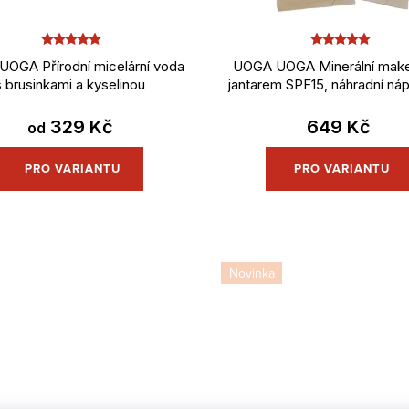
OGA Přírodní micelární voda
UOGA UOGA Minerální make
s brusinkami a kyselinou
jantarem SPF15, náhradní náp
hyaluronovou
329 Kč
649 Kč
od
Novinka