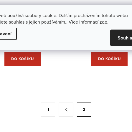
web používá soubory cookie. Dalším procházením tohoto webu
jete souhlas s jejich používáním.. Více informací
zde
.
UOGA Houbička na make-up
UOGA UOGA Matující fixačn
anášení krémových produktů
Happy Ending, náhradní nápl
avení
Souhl
265 Kč
649 Kč
DO KOŠÍKU
DO KOŠÍKU
1
2