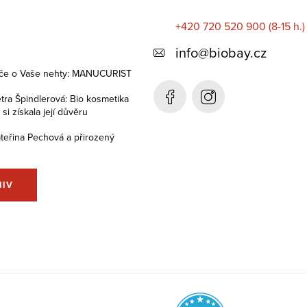
+420 720 520 900 (8-15 h.)
info
@
biobay.cz
éče o Vaše nehty: MANUCURIST
tra Špindlerová: Bio kosmetika
i získala její důvěru
teřina Pechová a přirozený
HIV