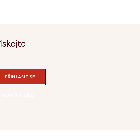
ískejte
PŘIHLÁSIT SE
 osobních údajů