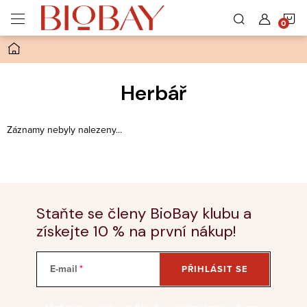
Přejít
N
na
obsah
Domů
K
Herbář
Záznamy nebyly nalezeny...
Staňte se členy BioBay klubu a
získejte 10 % na první nákup!
E-mail
PŘIHLÁSIT SE