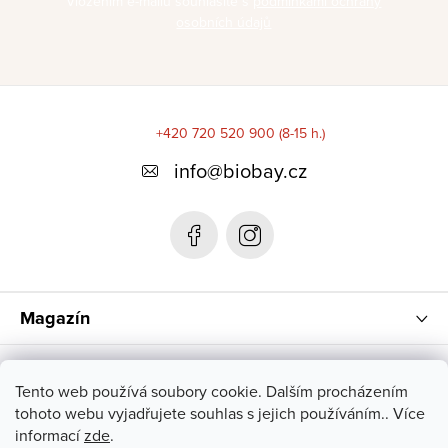
Vložením e-mailu souhlasíte s
podmínkami ochrany
osobních údajů
Z
á
+420 720 520 900 (8-15 h.)
p
info
@
biobay.cz
a
t
í
Magazín
Instagram
Tento web používá soubory cookie. Dalším procházením
tohoto webu vyjadřujete souhlas s jejich používáním.. Více
informací
zde
.