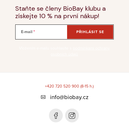
Staňte se členy BioBay klubu a
získejte 10 % na první nákup!
E-mail
PŘIHLÁSIT SE
Vložením e-mailu souhlasíte s
podmínkami ochrany
osobních údajů
Z
á
+420 720 520 900 (8-15 h.)
p
info
@
biobay.cz
a
t
í